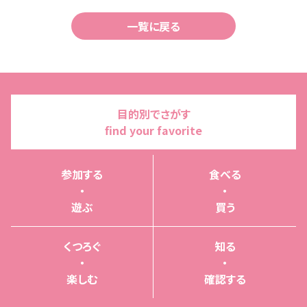
一覧に戻る
目的別でさがす
find your favorite
参加する
食べる
・
・
遊ぶ
買う
くつろぐ
知る
・
・
楽しむ
確認する