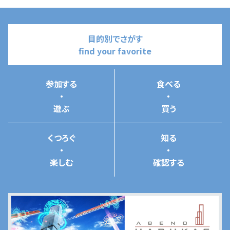
目的別でさがす
find your favorite
参加する
食べる
・
・
遊ぶ
買う
くつろぐ
知る
・
・
楽しむ
確認する