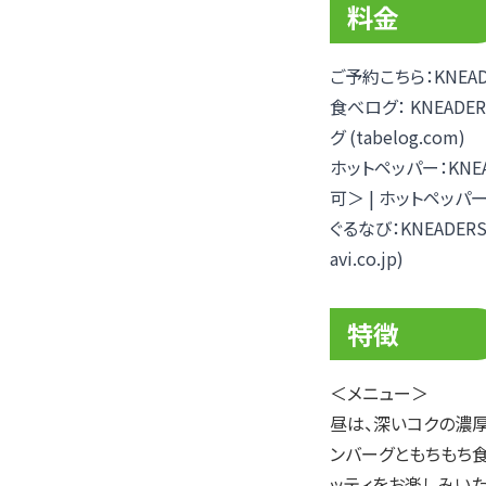
料金
ご予約こちら：
KNEA
食べログ：
KNEAD
グ (tabelog.com)
ホットペッパー：
KN
可＞ | ホットペッパーグル
ぐるなび：
KNEADE
avi.co.jp)
特徴
＜メニュー＞
昼は、深いコクの濃
ンバーグともちもち
ッティをお楽しみいた