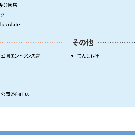
寺公園店
ーク
Chocolate
その他
寺公園エントランス店
てんしば＋
寺公園茶臼山店