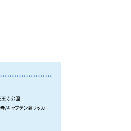
 天王寺公園
寺/キャプテン翼サッカ